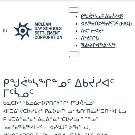
ᑭᖑᕚᒃᓴᓄᑦ ᐃᑲᔫᓯᐊᑦ
ᐊᐱᖅᑯᑎᐅᒃᑲᔪᑦᑐᑦ (FAQ)
IU
ᐱᕙᓪᓕᐊᔪᑦ
ᐱᔾᔪᑎᖓ
ᖃᐅᔨᒋᐊᖅᕕᔅᓴᖅ
ᑭᖑᕚᒃᓴᖏᓐᓄᑦ ᐃᑲᔫᓯᐊᑦ
ᒥᑦᓵᓄᑦ
ᑲᓇᑕᐅᑉ ᖃᓄᐃᓕᐅᕈᑎᒋᔭᖏᑦ ᑭᖑᕚᕇᓄᑦ
ᐊᑦᑐᐃᔾᔪᑕᐅᓯᒪᔪᑦ ᑭᓇᐅᓂᒥᒃ ᓄᖅᑲᑎᑦᑎᓇᓱᑦᑐᑎᒃ ᐊᒻᒪᓗ
ᑭᒃᑯᑐᐃᓐᓇᕐᓂᒃ ᐃᓚᐃᓐᓈᖅᑕᐅᓯᒪᓂᖏᓐᓄᑦ
ᓄᓇᖃᖅᑳᖅᓯᒪᔪᑦ – ᐊᓯᐊᒍᑦ ᐅᖃᕐᓗᒍ,