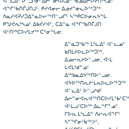
ᐊᓪᓚᐃᑦ ᐅᓪᓗᒃᑯᑦ ᐃᓕᓐᓂᐊᕕᓄᑦ ᖃᓄᐃᓕᐅᕈᑎᒃᓴᓄᑦ
ᐊᖏᖃᑎᒌᒍᑎᒧᑦ. ᑭᓯᐊᓂᓕ ᐃᓅᔪᓐᓃᓚᐅᖅᑐᖅ
ᐱᓇᓱᐊᕈᓯᑐᐃᓐᓇᐅᓕᖅᑎᓪᓗᒋᑦ ᓴᖅᑭᑕᐅᓂᕆᔭᖓ
ᑭᖑᕚᕇᒃᓴᓄᑦ ᐃᑲᔫᓯᐊᑦ, ᑕᐃᓐᓇ ᐊᖏᖃᑎᒌᒍᑎ
ᐊᑦᑎᖅᑕᐅᓯᒪᔪᖅ ᑕᕐᓂᖓᓂ.
ᐃᓐᓇᑐᖃᖅ ᒪᒃᓚᐃᑦ ᐊᓪᓚᓄᑦ
ᑲᑎᒪᔨᐅᓚᐅᖅᑐᖅ,
ᐃᓄᓕᕆᔨᐅᓪᓗᓂ, ᐊᒻᒪ
ᒐᕙᒪᒃᑯᓐᓄᑦ
ᐃᖅᑲᓇᐃᔭᖅᑎᐅᓪᓗᓂ.
ᐊᔭᐅᖅᑎᕆᔨᒻᒪᕆᐅᓚᐅᖅᑐᖅ
ᐊᓪᓚᐃᑦ ᐅᓪᓗᒃᑯᑦ
ᐃᓕᓐᓂᐊᕆᐊᖅᑎᑕᐅᓯᒪᖃᑦᑕᖅ
ᐊᒻᒪᓗᑦᑕᐅᖅ ᐃᓚᖏᓐᓄᑦ.
ᒋᐅᕆ ᒪᒃᓚᐃᓐ ᐱᓕᕆᐊᖏᑦ
ᓴᓐᖏᓂᖃᖅᐳᑦ,