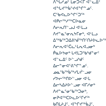
ᐱᖓᓱᓄᑦ ᒫᓂᑑᐸᒥ ᐊᓪᓚᐃᑦ
ᐊᖓᔪᖅᑳᕐᔪᐊᖏᓐᓄᑦ.
ᑕᖃᕙᓚᐅᖏᑦᑐᖅ
ᐊᑭᓕᖅᓱᖅᑕᐅᓇᓂ
ᐱᓕᕆᑎᓪᓗᒍ ᐊᒻᒪᓗ
ᐱᔪᓐᓇᕐᓂᕆᔭᒥᓂᒃ, ᐊᒻᒪᓗ
ᐃᖅᑲᖅᑐᐃᕕᒃᑰᖅᑎᑦᑎᔨᐅᓚᐅ
ᐱᓕᕆᐊᑦᑖᓚᒻᒪᕆᐊᓗᓂᒃ
ᑮᓇᐅᔭᓂᒃ ᒐᕙᒪᑐᖃᒃᑯᓐᓂᑦ
ᐊᓪᓚᐃᑦ ᐅᓪᓗᒃᑯᑦ
ᐃᓕᓐᓂᐊᕐᕕᖏᓐᓄᑦ.
ᓄᓇᖃᖅᑳᖅᓯᒪᔫᓪᓗᓂ
ᓯᕗᓕᖅᑎᐅᓪᓗᓂ ᐊᒻᒪ
ᐃᓕᓴᐃᔨᐅᓪᓗᓂ ᐊᒥᓱᓂᒃ
ᐱᔪᓐᓇᕐᓂᖃᖅᑐᓂᒃ,
ᓂᕈᐊᖅᑕᐅᓚᐅᕐᒥᔪᖅ
ᑲᑎᒪᔨᒧᑦ, ᐊᖏᔪᖅᑳᒧᑦ,