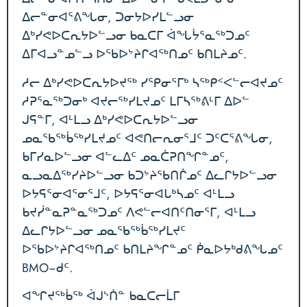
ᐃᓕᓐᓂᐊᕐᕕᖓᓂ, ᑐᓂᔭᐅᓯᒪᓪᓗᓂ
ᐃᒃᓯᕙᐅᑕᕆᔭᐅᓪᓗᓂ ᑲᓇᑕᒥ ᐋᖓᔮᕐᓇᖅᑐᓄᑦ
ᐃᒥᐊᓗᓐᓄᓪᓗ ᐅᖃᐅᔾᔨᒋᐊᖅᑎᓄᑦ ᑲᑎᒪᔨᓄᑦ.
ᓱᓕ ᐃᒃᓯᕙᐅᑕᕆᔭᐅᔪᖅ ᓯᕿᓂᕐᒥᒃ ᓴᖅᑭᑉᐸᓪᓕᐊᔪᓄᑦ
ᓱᕈᕐᓇᖅᑐᓂᒃ ᐊᔪᓕᖅᓯᒪᔪᓄᑦ ᒪᒥᓴᖅᕕᒻᒥ ᐃᐅᓪ
ᒍᕋᓐᒥ, ᐊᒻᒪᓗ ᐃᒃᓯᕙᐅᑕᕆᔭᐅᓪᓗᓂ
ᓄᓇᖃᖅᑳᖅᓯᒪᔪᓄᑦ ᐊᕙᑎᓕᕆᓂᕐᒧᑦ ᑐᑦᑕᕐᕕᖓᓂ,
ᑲᒥᓯᓇᐅᓪᓗᓂ ᐊᓪᓚᐃᑦ ᓄᓇᑖᕈᑎᖏᓐᓄᑦ,
ᓇᓗᓇᐃᖅᓯᔨᐅᓪᓗᓂ ᑲᑐᔾᔨᖃᑎᒌᓄᑦ ᐃᓚᒋᔭᐅᓪᓗᓂ
ᐅᔭᕋᕐᓂᐊᕐᓂᕐᒧᑦ, ᐅᔭᕋᕐᓂᐊᒐᒃᓴᓄᑦ ᐊᒻᒪᓗ
ᑲᔪᓰᓐᓇᕈᓐᓇᖅᑐᓄᑦ ᐱᕙᓪᓕᐊᑎᑦᑎᓂᕐᒥ, ᐊᒻᒪᓗ
ᐃᓚᒋᔭᐅᓪᓗᓂ ᓄᓇᖃᖅᑳᖅᓯᒪᔪᑦ
ᐅᖃᐅᔾᔨᒋᐊᖅᑎᓄᑦ ᑲᑎᒪᔨᖏᓐᓄᑦ ᑮᓇᐅᔭᒃᑯᕕᖓᓄᑦ
BMO−ᑯᑦ.
ᐊᖏᔪᖅᑳᖅ ᐋᒍᔅᑏᓐ ᑲᓇᑕᓕᒫᒥ