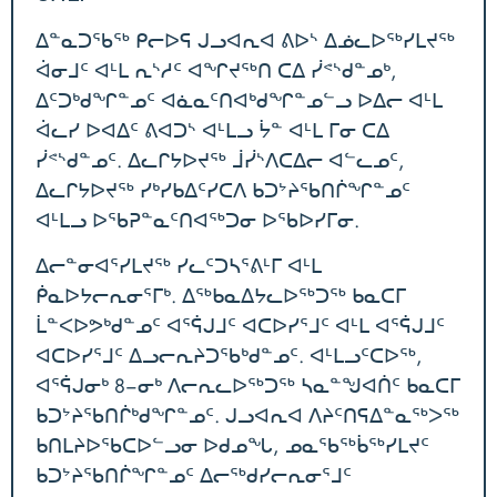
ᐃᓐᓇᑐᖃᖅ ᑭᓕᐅᕋ ᒍᓗᐊᕆᐊ ᕕᐅᔅ ᐃᓅᓚᐅᖅᓯᒪᔪᖅ
ᐋᓂᒧᑦ ᐊᒻᒪ ᕆᔅᓱᑦ ᐊᖏᔪᖅᑎ ᑕᐃ ᓰᕝᔅᑯᓐᓄᒃ,
ᐃᑦᑐᒃᑯᖏᓐᓄᑦ ᐊᓈᓇᑦᑎᐊᒃᑯᖏᓐᓄᓪᓗ ᐅᐃᓕ ᐊᒻᒪ
ᐋᓚᓯ ᐅᐊᐃᑦ ᕕᐊᑐᔅ ᐊᒻᒪᓗ ᔮᓐ ᐊᒻᒪ ᒥᓂ ᑕᐃ
ᓰᕝᔅᑯᓐᓄᑦ. ᐃᓚᒋᔭᐅᔪᖅ ᒨᓰᔅᐱᑕᐃᓕ ᐊᓪᓚᓄᑦ,
ᐃᓚᒋᔭᐅᔪᖅ ᓯᒃᓯᑲᐃᑦᓯᑕᐱ ᑲᑐᔾᔨᖃᑎᒌᖏᓐᓄᑦ
ᐊᒻᒪᓗ ᐅᖃᕈᓐᓇᑦᑎᐊᖅᑐᓂ ᐅᖃᐅᓯᒥᓂ.
ᐃᓕᓐᓂᐊᕐᓯᒪᔪᖅ ᓯᓚᑦᑐᓴᕐᕕᒻᒥ ᐊᒻᒪ
ᑮᓇᐅᔭᓕᕆᓂᕐᒥᒃ. ᐃᖅᑲᓇᐃᔭᓚᐅᖅᑐᖅ ᑲᓇᑕᒥ
ᒫᓐᐸᐅᕗᒃᑯᓐᓄᑦ ᐊᕐᕌᒍᒧᑦ ᐊᑕᐅᓯᕐᒧᑦ ᐊᒻᒪ ᐊᕐᕌᒍᒧᑦ
ᐊᑕᐅᓯᕐᒧᑦ ᐃᓗᓕᕆᔨᑐᖃᒃᑯᓐᓄᑦ. ᐊᒻᒪᓗᑦᑕᐅᖅ,
ᐊᕐᕌᒍᓂᒃ 8−ᓂᒃ ᐱᓕᕆᓚᐅᖅᑐᖅ ᓴᓇᓐᖑᐊᑏᑦ ᑲᓇᑕᒥ
ᑲᑐᔾᔨᖃᑎᒌᒃᑯᖏᓐᓄᑦ. ᒍᓗᐊᕆᐊ ᐱᔨᑦᑎᕋᐃᓐᓇᖅᐳᖅ
ᑲᑎᒪᔨᐅᖃᑕᐅᓪᓗᓂ ᐅᑯᓄᖓ, ᓄᓇᖃᖅᑳᖅᓯᒪᔪᑦ
ᑲᑐᔾᔨᖃᑎᒌᖏᓐᓄᑦ ᐃᓕᖅᑯᓯᓕᕆᓂᕐᒧᑦ