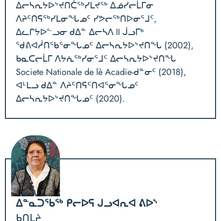
ᐃᓕᓴᕆᔭᐅᔾᔪᑎᑖᖅᓯᒪᔪᖅ ᐃᓅᓯᓕᒫᒥᓂ
ᐱᔨᑦᑎᕋᖅᓯᒪᓂᖓᓄᑦ ᓯᕗᓕᖅᑎᐅᓂᕐᒧᑦ,
ᐃᓚᒋᔭᐅᓪᓗᓂ ᑯᐃᓐ ᐃᓕᓴᐱ II ᒎᓗᒥᒃ
ᖁᕕᐊᓲᑎᖃᕐᓂᖓᓄᑦ ᐃᓕᓴᕆᔭᐅᔾᔪᑎᖓ (2002),
ᑲᓇᑕᓕᒫᒥ ᐱᔭᕇᖅᓯᓂᕐᒧᑦ ᐃᓕᓴᕆᔭᐅᔾᔪᑎᖓ
Societe Nationale de lè Acadie-ᑯᓐᓂᑦ (2018),
ᐊᒻᒪᓗ ᑯᐃᓐ ᐱᔨᑦᑎᕋᑦᑎᐊᕐᓂᖓᓄᑦ
ᐃᓕᓴᕆᔭᐅᔾᔪᑎᖓᓄᑦ (2020).
ᐃᓐᓇᑐᖃᖅ ᑭᓕᐅᕋ ᒍᓗᐊᕆᐊ ᕕᐅᔅ
ᑲᑎᒪᔨ