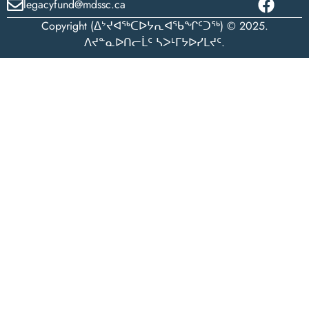
legacyfund@mdssc.ca
Copyright (ᐃᔾᔪᐊᖅᑕᐅᔭᕆᐊᖃᖏᑦᑐᖅ) © 2025.
ᐱᔪᓐᓇᐅᑎᓕᒫᑦ ᓴᐳᒻᒥᔭᐅᓯᒪᔪᑦ.