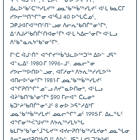
ᕌᔾᔪ ᐋᒍᔅᑏᓐ, ᒥᒃᒪᐅᔪᖅ ᓂᐅ ᐳᕋᓐᓯᒥ,
ᐃᓚᐅᖃᑦᑕᖅᓯᒪᔪᖅ ᓄᓇᖃᖅᑳᖅᓯᒪᔪᑦ ᐊᒻᒪ ᑲᓇᑕᒥ
ᓯᕗᓕᖅᑎᖏᓐᓂ ᐊᕐᕌᒍ 40 ᐅᖓᑖᓄᑦ,
ᑐᑭᒧᐊᒋᐊᖅᑎᑦᑎᓪᓗᓂ ᐱᓕᕆᖃᑎᒌᓐᓂᕐᒥᒃ,
ᐃᑉᐱᒍᓱᖃᑎᒌᑦᑎᐊᓂᕐᒥᒃ ᐊᒻᒪ ᓴᐃᓕᕐᓂᒥᒃ ᐊᒻᒪᓗ
ᐱᖃᓐᓇᕆᔭᖃᕐᓂᕐᒥᒃ.
ᒥᔅᑕ ᐋᒍᔅᑏᓐ ᐊᖏᔪᖅᑳᖑᓚᐅᖅᑐᖅ ᐃᐅᓪ ᒍᕋᓐ
ᐊᓪᓚᐃᑦ 1980-ᒥ 1996−ᒧᑦ. ᓄᓇᓕᓐᓂ
ᓯᕗᓕᖅᐅᑎᐅᓪᓗᓂ, ᐊᒥᓱᓂᒃ ᐱᔭᕇᖅᓯᓯᒪᕗᖅ
ᐊᑎᓕᐅᕐᓂᕐᒥᒃ 1981-ᒥ ᓄᓇᖃᖅᑳᖅᓯᒪᔪᑦ
ᐊᖏᕈᑎᖏᓐᓄᓪᓗ ᐱᔪᓐᓇᐅᑎᓂᒃ, ᐊᒻᒪᓗ
ᐋᔩᖃᑎᖃᕐᓂᕐᒥᒃ $90 ᒥᓕᐊᓐ ᑖᓚᓂᒃ
ᑲᑐᔾᔨᖃᑎᒌᓐᓂᕐᒧᑦ 8 ᓂᐅ ᐳᕋᓐᓱᐃᒃᒥ
ᓄᓇᖃᖅᑳᖅᓯᒪᔪᑦ ᓄᓇᓕᖏᓐᓄᑦ 1995-ᒥ. ᐃᓚᖓᑦ
ᐊᖏᓂᖅᐹᖑᔪᖅ ᐱᔭᕇᖅᓯᒪᔭᖓ
ᑲᒪᒋᔭᖃᕐᓂᕐᒨᖓᔪᖅ ᐊᔪᓕᕈᑎᖃᖅᓯᒪᔪᓂᒃ ᓄᓇᖓᓂ
ᐃᓕᓐᓂᐊᕈᑎᒃᓴᑎᒍᑦ ᐃᐅᓪ ᒍᕋᓐ ᒐᕙᒪᑐᖃᒃᑯᑦ