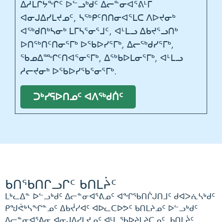
ᐃᓱᒪᒋᔭᖏᑦ ᐅᓪᓗᒃᑯᑦ ᐃᓕᓐᓂᐊᕐᕕᒻᒥ
ᐊᓂᒍᐃᓯᒪᔪᓄᑦ, ᓴᖅᑭᑦᑎᑎᓂᐊᕐᒪᑕ ᐱᐅᔪᓂᒃ
ᐊᖅᑯᑎᒃᓴᓂᒃ ᒪᒥᓴᕐᓂᕐᒧᑦ, ᐊᒻᒪᓗ ᐃᑲᔪᕐᓗᑎᒃ
ᐅᑎᖅᑎᑦᑎᓂᕐᒥᒃ ᐅᖃᐅᓯᕐᒥᒃ, ᐃᓕᖅᑯᓯᕐᒥᒃ,
ᖃᓄᐃᙱᑦᑎᐊᕐᓂᕐᒥᒃ, ᐃᖅᑲᐅᒪᓂᕐᒥᒃ, ᐊᒻᒪᓗ
ᓱᓕᔪᓂᒃ ᐅᖃᐅᓯᖃᕐᓂᕐᒥᒃ.
ᑐᒃᓯᕋᐅᑎᓄᑦ ᐊᐱᖅᑯᑏᑦ
ᑲᑎᖃᑎᒋᓗᒋᑦ ᑲᑎᒪᔩᑦ
ᒪᒃᓚᐃᓐ ᐅᓪᓗᒃᑯᑦ ᐃᓕᓐᓂᐊᕐᕕᓄᑦ ᐊᖏᖃᑎᒌᒍᑎᒧᑦ ᑯᐊᐳᕇᓴᒃᑯᑦ
ᑭᖑᕚᒃᓴᖏᓐᓄᑦ ᐃᑲᔫᓯᐊᑦ ᐊᐅᓚᑕᐅᕗᑦ ᑲᑎᒪᔨᓄᑦ ᐅᓪᓗᒃᑯᑦ
ᐃᓕᓐᓂᐊᕐᕕᓂ ᐊᓂᒍᐃᓯᒪᔪᓄᑦ ᐊᒻᒪ ᖃᐅᔨᒪᔨᑕᓄᑦ. ᑲᑎᒪᔩᑦ