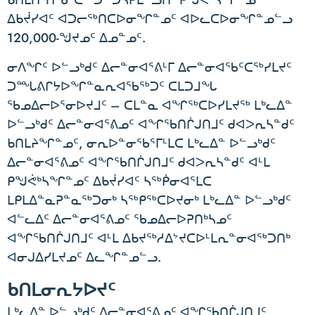
ᑲᑎᒪᑎᑦᑎᖃᑦᑕᖅᑐᑦ ᑐᓴᕈᒪᓪᓗᑎᒃ ᑭᖑᕚᒃᓴᖏᓐᓄᑦ
ᐃᑲᔫᓯᐊᑦ ᐊᑐᓕᖅᑎᑕᐅᓂᖏᓐᓄᑦ ᐊᐅᓚᑕᐅᓂᖏᓐᓄᓪᓗ
120,000-ᖑᔪᓄᑦ ᐃᓄᓐᓄᑦ.
ᓂᐱᖏᑦ ᐅᓪᓗᒃᑯᑦ ᐃᓕᓐᓂᐊᕐᕕᒻᒥ ᐃᓕᓐᓂᐊᖃᑦᑕᖅᓯᒪᔪᑦ
ᑐᙵᕕᒋᔭᐅᖏᓐᓇᕆᐊᖃᖅᑐᑦ ᑕᒪᑐᒧᖓ
ᖃᓄᐃᓕᐅᕐᓂᐅᔪᒧᑦ – ᑕᒪᓐᓇ ᐊᖏᖅᑕᐅᓯᒪᔪᖅ ᒪᒃᓚᐃᓐ
ᐅᓪᓗᒃᑯᑦ ᐃᓕᓐᓂᐊᕐᕕᓄᑦ ᐊᖏᖃᑎᒌᒍᑎᒧᑦ ᑯᐊᐳᕆᓴᓐᑯᑦ
ᑲᑎᒪᔨᖏᓐᓄᑦ, ᓂᕆᐅᓐᓂᖃᕐᒥᒻᒪᑕ ᒪᒃᓚᐃᓐ ᐅᓪᓗᒃᑯᑦ
ᐃᓕᓐᓂᐊᕐᕕᓄᑦ ᐊᖏᖃᑎᒌᒍᑎᒧᑦ ᑯᐊᐳᕆᓴᓐᑯᑦ ᐊᒻᒪ
ᑭᖑᕚᒃᓴᖏᓐᓄᑦ ᐃᑲᔫᓯᐊᑦ ᓴᖅᑮᓂᐊᕐᒪᑕ
ᒪᑭᒪᐃᓐᓇᕈᓐᓇᖅᑐᓂᒃ ᓴᖅᑭᖅᑕᐅᔪᓂᒃ ᒪᒃᓚᐃᓐ ᐅᓪᓗᒃᑯᑦ
ᐊᓪᓚᐃᑦ ᐃᓕᓐᓂᐊᕐᕕᓄᑦ ᖃᓄᐃᓕᐅᕈᑎᒃᓴᓄᑦ
ᐊᖏᖃᑎᒌᒍᑎᒧᑦ ᐊᒻᒪ ᐃᑲᔪᖅᓱᐃᔾᔪᑕᐅᒻᒪᕆᓐᓂᐊᖅᑐᑎᒃ
ᐊᓂᒍᐃᓯᒪᔪᓄᑦ ᐃᓚᖏᓐᓄᓪᓗ.
ᑲᑎᒪᓂᕆᔭᐅᔪᑦ
ᒪᒃᓚᐃᓐ ᐅᓪᓗᒃᑯᑦ ᐃᓕᓐᓂᐊᕐᕕᓄᑦ ᐊᖏᖃᑎᒌᒍᑎᒧᑦ