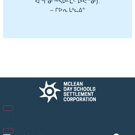
ᐊᖏᓂᖅᓴᐅᒻᒪᑦ ᐅᕙᓐᓂ).
– ᒋᐅᕆ ᒪᒃᓚᐃᓐ
ᐱᔾᔪᑎᖓ
ᐊᑐᐃᓐᓇᐅᓂᖏᓐᓄᑦ ᐅᖃᐅᓯᒃᓴᖅ