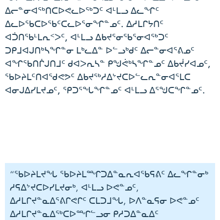
ᐃᓕᓐᓂᐊᖅᑎᑕᐅᕙᓚᐅᖅᑐᑦ ᐊᒻᒪᓗ ᐃᓚᖏᑦ
ᐃᓚᐅᖃᑕᐅᖃᑦᑕᓚᐅᕐᓂᖏᓐᓄᑦ. ᐃᓱᒪᒋᔭᑎᑦ
ᐊᑑᑎᖃᒻᒪᕆᑉᐳᑦ, ᐊᒻᒪᓗ ᐃᑲᔪᕐᓂᖃᕐᓂᐊᖅᑐᑦ
ᑐᑭᒧᐊᒍᑎᒃᓴᖏᓐᓂ ᒪᒃᓚᐃᓐ ᐅᓪᓗᒃᑯᑦ ᐃᓕᓐᓂᐊᕐᕕᓄᑦ
ᐊᖏᖃᑎᒌᒍᑎᒧᑦ ᑯᐊᐳᕆᓴᓐ ᑭᖑᕚᒃᓴᖏᓐᓄᑦ ᐃᑲᔫᓯᐊᓄᑦ,
ᖃᐅᔨᒪᑦᑎᐊᖁᕙᕗᑦ ᐃᑲᔪᖅᓱᐃᔾᔪᑕᐅᓪᓚᕆᓐᓂᐊᕐᒪᑕ
ᐊᓂᒍᐃᓯᒪᔪᓄᑦ, ᕿᑐᕐᖓᖏᓐᓄᑦ ᐊᒻᒪᓗ ᐃᕐᖑᑕᖏᓐᓄᑦ.
“ᖃᐅᔨᒪᔪᖓ ᖃᐅᔨᒪᙱᑐᐃᓐᓇᕆᐊᖃᕋᕕᑦ ᐃᓚᖏᓐᓂᒃ
ᓱᕋᐃᔾᔪᑕᐅᓯᒪᔪᓂᒃ, ᐊᒻᒪᓗ ᐅᕙᓐᓄᑦ,
ᐃᓱᒪᒋᔪᓐᓇᐃᕐᕕᒋᕙᒋᑦ ᑕᒪᑐᒧᖓ, ᐅᐱᓐᓇᕋᓂ ᐅᕙᓐᓄᑦ
ᐃᓱᒪᒋᔪᓐᓇᐃᖅᑕᐅᙱᓪᓗᓂ ᑭᓱᑐᐃᓐᓇᐃᑦ