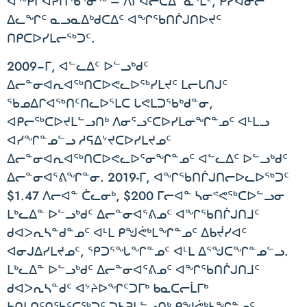
ᐋᖅᑭᒋᐊᕈᑎᖃᕐᓂᖅ – ᐱᒋᐊᓕᑕᐃᓐᓇᕐᒪᑦ, ᑭᓯᐊᓂᓕ
ᐃᓚᖏᑦ ᓇᓗᓇᐃᒃᑯᑕᐃᑦ ᐊᖏᖃᑎᒌᒍᑎᐅᔪᑦ
ᑎᑭᑕᐅᓯᒪᓕᖅᑐᑦ.
2009−ᒥ, ᐊᓪᓚᐃᑦ ᐅᓪᓗᒃᑯᑦ
ᐃᓕᓐᓂᐊᕆᐊᖅᑎᑕᐅᕙᓚᐅᖅᓯᒪᔪᑦ ᒪᓕᒐᑎᒍᑦ
ᖃᓄᐃᒋᐊᖅᑎᑦᑎᓚᐅᕐᒪᑕ ᒐᕙᒪᑐᖃᒃᑯᓐᓂ,
ᐊᑭᓕᖅᑕᐅᔪᒪᓪᓗᑎᒃ ᐱᓂᕐᓗᑦᑕᐅᓯᒪᓂᖏᓐᓄᑦ ᐊᒻᒪᓗ
ᐊᓯᖏᓐᓄᓪᓗ ᓱᕋᐃᔾᔪᑕᐅᓯᒪᔪᓄᑦ
ᐃᓕᓐᓂᐊᕆᐊᖅᑎᑕᐅᕙᓚᐅᕐᓂᖏᓐᓄᑦ ᐊᓪᓚᐃᑦ ᐅᓪᓗᒃᑯᑦ
ᐃᓕᓐᓂᐊᕐᕕᖏᓐᓂ. 2019-ᒥ, ᐊᖏᖃᑎᒌᒍᑎᓕᐅᓚᐅᖅᑐᑦ
$1.47 ᐱᓕᐊᓐ ᑖᓚᓂᒃ, $200 ᒥᓕᐊᓐ ᓴᓂᕝᕙᖅᑕᐅᓪᓗᓂ
ᒪᒃᓚᐃᓐ ᐅᓪᓗᒃᑯᑦ ᐃᓕᓐᓂᐊᕐᕕᓄᑦ ᐊᖏᖃᑎᒌᒍᑎᒧᑦ
ᑯᐊᐳᕆᓴᓐᑯᓐᓄᑦ ᐊᒻᒪ ᑭᖑᕚᒃᒪᖏᓐᓄᑦ ᐃᑲᔫᓯᐊᑦ
ᐊᓂᒍᐃᓯᒪᔪᓄᑦ, ᕿᑐᕐᖓᖏᓐᓄᑦ ᐊᒻᒪ ᐃᕐᖑᑕᖏᓐᓄᓪᓗ.
ᒪᒃᓚᐃᓐ ᐅᓪᓗᒃᑯᑦ ᐃᓕᓐᓂᐊᕐᕕᓄᑦ ᐊᖏᖃᑎᒌᒍᑎᒧᑦ
ᑯᐊᐳᕆᓴᓐᑯᑦ ᐊᔾᔨᐅᖏᑦᑐᒥᒃ ᑲᓇᑕᓕᒫᒥᒃ