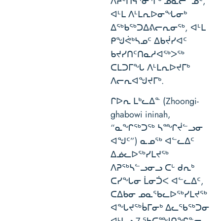
ᐱᔨᑦᑎᕋᕐᓂᕐᒥᒃ ᓄᓇᓕᓐᓄᑦ,
ᐊᒻᒪ ᐱᒻᒪᕆᐅᓂᖓᓂᒃ
ᐃᖅᑲᖅᑐᐃᕕᓕᕆᓂᖅ, ᐊᒻᒪ
ᑭᖑᕚᒃᓴᓄᑦ ᐃᑲᔫᓯᐊᑦ
ᑲᔪᓯᑎᑦᑎᓇᓱᐊᖅᐳᖅ
ᑕᒪᑐᒥᖓ ᐱᒻᒪᕆᐅᔪᒥᒃ
ᐱᓕᕆᐊᖑᔪᒥᒃ.
ᒋᐅᕆ ᒪᒃᓚᐃᓐ (Zhoongi-
ghabowi ininah,
“ᓇᖏᖅᑐᖅ ᓴᙱᔫᓪᓗᓂ
ᐊᖑᑦ”) ᓇᓄᖅ ᐊᓪᓚᐃᑦ
ᐃᓅᓚᐅᖅᓯᒪᔪᖅ
ᐱᕈᖅᓴᓪᓗᓂᓗ ᑕᒡ ᑯᕆᒃ
ᑕᓯᖓᓂ ᒫᓂᑑᐸ ᐊᓪᓚᐃᑦ,
ᑕᐃᑲᓂ ᓄᓇᖃᓚᐅᖅᓯᒪᔪᖅ
ᐊᖓᔪᖅᑳᒥᓂᒃ ᐃᓚᖃᖅᑐᓂ
ᐊᒻᒪᓗ 7 ᖃᑕᙳᑎᖏᓐᓂ.