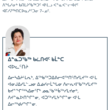
ᐱᖓᓱᓂᒃ ᑲᑎᒪᔨᖃᖅᑐᑦ ᐊᒻᒪᓗ ᐸᓐᓇᐸᓪᓕᐊᔪᑦ
ᐊᒥᓱᕈᖅᑎᑕᐅᓇᓱᑦᑐᓂ 7−ᓄᑦ.
ᐃᓐᓇᑐᖃᖅ ᑲᓛᑎᐊᑦ ᑲᒫᓐᑕ
ᐊᐅᓚᑦᑎᔨ
ᐃᓕᓴᐃᔨᒻᒪᕆᒃ, ᐃᖅᑲᖅᑐᐃᕕᓕᐊᖅᑎᑦᑎᓯᒪᔪᖅ ᐊᒻᒪ
ᐊᓂᒍᐃᓯᒪᓪᓗᓂ ᐃᓅᓯᓕᒫᖓᓂ ᐱᓕᕆᐊᖃᖅᓯᒪᔪᖅ
ᑲᔪᓐᖏᖅᓴᐃᓂᕐᒥᒃ ᓄᓇᖃᖅᑳᖅᓯᒪᔪᓂᒃ,
ᐱᔪᓐᓇᐅᑎᖏᓐᓂ, ᐊᑐᖅᓯᒪᔭᖏᓐᓂ ᐊᒻᒪ
ᐃᓕᖅᑯᓯᖏᓐᓂ.