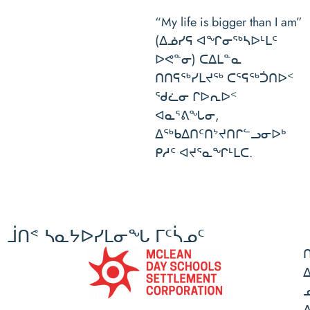
“My life is bigger than I am”
(ᐃᓅᓯᕋ ᐊᖏᓂᖅᓴᐅᒻᒪᑦ
ᐅᕙᓐᓂ) ᑕᐃᒪᓐᓇ
ᑎᑎᕋᖅᓯᒪᔪᖅ ᑕᕐᕋᖅᑑᑎᐅᑉ
ᖁᓛᓂ ᒋᐅᕆᐅᑉ
ᐊᓇᕐᕕᖓᓂ,
ᐃᖅᑲᐃᑎᑦᑎᔾᔪᑎᒋᓪᓗᓂᐅᒃ
ᑭᓱᑦ ᐊᔪᕐᓇᖏᒻᒪᑕ.
ᒨᑎᕝ ᓴᓇᔭᐅᓯᒪᓂᖓ ᒥᑦᓵᓄᑦ