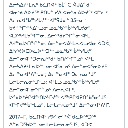
ᐃᓕᓴᐃᔨᒻᒪᕆᒃ ᑲᓛᑎᐊᑦ ᑲᒫᓐᑕ ᐋᒍᐃᓐᑯᓐ
ᐊᓂᔅᓈᐱᐅᔪᖅ ᑭᑎᒐᓐ ᓯᐱ ᐊᓂᔅᓇᕕᐅᔪᖅ ᐊᓪᓚᒃ
ᐱᓕᕆᐊᖃᖅᓯᒪᔪᖅ ᐊᕐᕌᒍᓂᒃ 35−ᓂᒃ
ᑲᔪᓐᖏᖅᓴᐃᓪᓗᓂ ᓄᓇᖃᖅᑳᖅᓯᒪᔪᓂᒃ,
ᐊᑐᖅᓯᒪᔭᖏᓐᓂ, ᐃᓕᖅᑯᓯᖏᓐᓂ ᐊᒻᒪ
ᐱᔪᓐᓇᐅᑎᖏᓐᓂ. ᐃᓕᓐᓂᐊᕕᒻᒪᕆᐊᓗᐊᓂ ᐋᑐᕚ,
ᐃᒃᓯᕙᐅᑕᐅᓚᐅᖅᑐᖅ ᓄᓇᖃᖅᑳᖅᓯᒪᔪᑦ
ᐃᓕᓐᓂᐊᖅᑐᓕᕆᔨᒃᑯᑦ ᑲᑎᔨᖏᓐᓄᑦ ᐊᒻᒪ
ᐃᓕᓴᐃᔨᒻᒪᕆᐅᓪᓗᓂ ᐊᕐᓇᓄᑦ ᐃᓕᓐᓂᐊᕐᓂᐅᔪᑦ
ᐃᓕᓐᓂᐊᕐᕕᖓᓂ; ᐃᓕᓐᓂᐊᖅᑐᓕᕆᓂᕐᒧᑦ
ᒪᓕᒐᓕᕆᓂᕐᒧᓪᓗ; ᐊᒻᒪᓗ ᓄᓇᖃᖅᑳᖅᓯᒪᔪᑦ
ᐃᓕᓐᓂᐊᕐᓂᖏᓐᓄᑦ ᐱᓕᕆᐊᒥᒃ.
ᐅᖃᐅᔾᔨᒋᐊᖅᑎᐅᒻᒥᔪᖅ ᐋᖅᑭᒋᐊᕈᑎᖃᕐᓂᕐᒧᑦ
ᐊᖏᔪᖅᑳᖓᓄᑦ, ᒪᓕᒐᓕᕆᓂᕐᒧᑦ ᐃᓕᓐᓂᐊᕐᕕᒻᒥ.
2017−ᒥ, ᑲᓛᑎᐊᑦ ᓯᕗᓪᓕᖅᐹᖑᓚᐅᖅᑐᖅ
ᐃᓐᓇᑐᖃᐅᓪᓗᓂ ᒪᓕᒐᓕᕆᓂᕐᒧᑦ, ᐋᑐᕚ