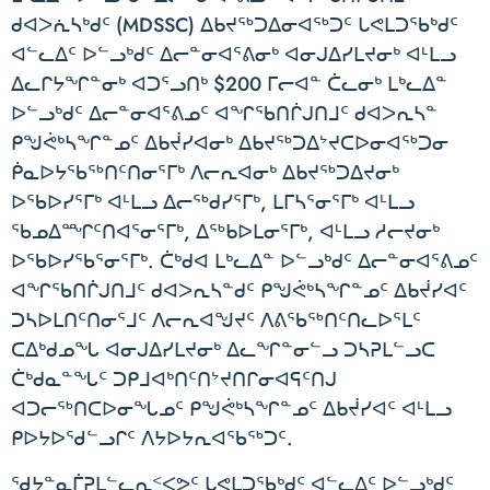
ᑯᐊᐳᕇᓴᒃᑯᑦ (MDSSC) ᐃᑲᔪᖅᑐᐃᓂᐊᖅᑐᑦ ᒐᕙᒪᑐᖃᒃᑯᑦ
ᐊᓪᓚᐃᑦ ᐅᓪᓗᒃᑯᑦ ᐃᓕᓐᓂᐊᕐᕕᓂᒃ ᐊᓂᒍᐃᓯᒪᔪᓂᒃ ᐊᒻᒪᓗ
ᐃᓚᒋᔭᖏᓐᓂᒃ ᐊᑐᕐᓗᑎᒃ $200 ᒥᓕᐊᓐ ᑖᓚᓂᒃ ᒪᒃᓚᐃᓐ
ᐅᓪᓗᒃᑯᑦ ᐃᓕᓐᓂᐊᕐᕕᓄᑦ ᐊᖏᖃᑎᒌᒍᑎᒧᑦ ᑯᐊᐳᕆᓴᓐ
ᑭᖑᕚᒃᓴᖏᓐᓄᑦ ᐃᑲᔫᓯᐊᓂᒃ ᐃᑲᔪᖅᑐᐃᔾᔪᑕᐅᓂᐊᖅᑐᓂ
ᑮᓇᐅᔭᖃᖅᑎᑦᑎᓂᕐᒥᒃ ᐱᓕᕆᐊᓂᒃ ᐃᑲᔪᖅᑐᐃᔪᓂᒃ
ᐅᖃᐅᓯᕐᒥᒃ ᐊᒻᒪᓗ ᐃᓕᖅᑯᓯᕐᒥᒃ, ᒪᒥᓴᕐᓂᕐᒥᒃ ᐊᒻᒪᓗ
ᖃᓄᐃᙱᑦᑎᐊᕐᓂᕐᒥᒃ, ᐃᖅᑲᐅᒪᓂᕐᒥᒃ, ᐊᒻᒪᓗ ᓱᓕᔪᓂᒃ
ᐅᖃᐅᓯᖃᕐᓂᕐᒥᒃ. ᑖᒃᑯᐊ ᒪᒃᓚᐃᓐ ᐅᓪᓗᒃᑯᑦ ᐃᓕᓐᓂᐊᕐᕕᓄᑦ
ᐊᖏᖃᑎᒌᒍᑎᒧᑦ ᑯᐊᐳᕆᓴᓐᑯᑦ ᑭᖑᕚᒃᓴᖏᓐᓄᑦ ᐃᑲᔫᓯᐊᑦ
ᑐᓴᐅᒪᑎᑦᑎᓂᕐᒧᑦ ᐱᓕᕆᐊᖑᔪᑦ ᐱᕕᖃᖅᑎᑦᑎᓚᐅᕐᒪᑦ
ᑕᐃᒃᑯᓄᖓ ᐊᓂᒍᐃᓯᒪᔪᓂᒃ ᐃᓚᖏᓐᓂᓪᓗ ᑐᓴᕈᒪᓪᓗᑕ
ᑖᒃᑯᓇᓐᖓᑦ ᑐᑭᒧᐊᒃᑎᑦᑎᔾᔪᑎᒋᓂᐊᕋᑦᑎᒍ
ᐊᑐᓕᖅᑎᑕᐅᓂᖓᓄᑦ ᑭᖑᕚᒃᓴᖏᓐᓄᑦ ᐃᑲᔫᓯᐊᑦ ᐊᒻᒪᓗ
ᑭᐅᔭᐅᖁᓪᓗᒋᑦ ᐱᔭᐅᔭᕆᐊᖃᖅᑐᑦ.
ᖁᔭᓐᓇᒦᕈᒪᓪᓚᕆᑉᐸᕗᑦ ᒐᕙᒪᑐᖃᒃᑯᑦ ᐊᓪᓚᐃᑦ ᐅᓪᓗᒃᑯᑦ