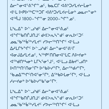
ᐃᓕᓐᓂᐊᕐᕕᖏᓐᓄᑦ, ᑲᓇᑕᒥ ᐊᕕᒃᑐᓯᒪᔪᓕᒫᓂᒃ
ᐊᒻᒪ ᐅᑭᐅᖅᑕᖅᑐᒥ ᐊᕕᒃᑐᓯᒪᔪᓕᒫᓂᒃ ᓄᓇᓕᓐᓂᒃ
ᐊᕐᕌᒍ 1800−ᖏᓐᓂ 2000−ᖏᓐᓄᑦ.
ᒪᒃᓚᐃᓐ ᐅᓪᓗᒃᑯᑦ ᐃᓕᓐᓂᐊᕐᕕᓄᑦ
ᐊᖏᖃᑎᒌᒍᑎᒧᑦ ᑯᐊᐳᕆᓴᓐᑯᑦ ᓂᕆᐅᑦᑐᑦ
ᓄᓇᖃᖅᑳᖅᓯᒪᔪᑦ ᓯᕗᓕᖅᑎᖏᑦ ᐊᒻᒪᓗ
ᐃᓱᒪᒋᔭᖏᑦ ᐅᓪᓗᒃᑯᑦ ᐃᓕᓐᓂᐊᕐᕕᒻᒥ
ᐊᓂᒍᐃᓯᒪᔪᓄᑦ, ᓴᖅᑭᑦᑎᑎᓂᐊᕐᒪᑕ ᐱᐅᔪᓂᒃ
ᐊᖅᑯᑎᒃᓴᓂᒃ ᒪᒥᓴᕐᓂᕐᒧᑦ, ᐊᒻᒪᓗ ᐃᑲᔪᕐᓗᑎᒃ
ᐅᑎᖅᑎᑦᑎᓂᕐᒥᒃ ᐅᖃᐅᓯᕐᒥᒃ, ᐃᓕᖅᑯᓯᕐᒥᒃ,
ᖃᓄᐃᙱᑦᑎᐊᕐᓂᕐᒥᒃ, ᐃᖅᑲᐅᒪᓂᕐᒥᒃ, ᐊᒻᒪᓗ
ᓱᓕᔪᓂᒃ ᐅᖃᐅᓯᖃᕐᓂᕐᒥᒃ.
ᒪᒃᓚᐃᓐ ᐅᓪᓗᒃᑯᑦ ᐃᓕᓐᓂᐊᕐᕕᓄᑦ
ᐊᖏᖃᑎᒌᒍᑎᒧᑦ ᑯᐊᐳᕆᓴᓐᑯᑦ ᓂᕆᐅᑦᑐᑦ
ᓄᓇᖃᖅᑳᖅᓯᒪᔪᑦ ᓯᕗᓕᖅᑎᖏᑦ ᐊᒻᒪᓗ