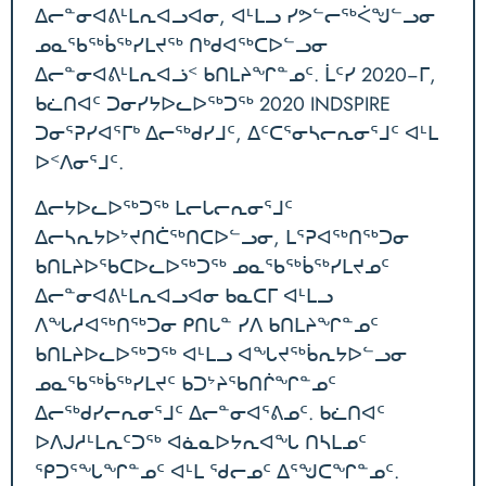
ᐃᓕᓐᓂᐊᕕᒻᒪᕆᐊᓗᐊᓂ, ᐊᒻᒪᓗ ᓯᕗᓪᓕᖅᐹᖑᓪᓗᓂ
ᓄᓇᖃᖅᑳᖅᓯᒪᔪᖅ ᑎᒃᑯᐊᖅᑕᐅᓪᓗᓂ
ᐃᓕᓐᓂᐊᕕᒻᒪᕆᐊᓘᑉ ᑲᑎᒪᔨᖏᓐᓄᑦ. ᒫᑦᓯ 2020−ᒥ,
ᑲᓛᑎᐊᑦ ᑐᓂᓯᔭᐅᓚᐅᖅᑐᖅ 2020 INDSPIRE
ᑐᓂᕐᕈᓯᐊᕐᒥᒃ ᐃᓕᖅᑯᓯᒧᑦ, ᐃᑦᑕᕐᓂᓴᓕᕆᓂᕐᒧᑦ ᐊᒻᒪ
ᐅᑉᐱᓂᕐᒧᑦ.
ᐃᓕᔭᐅᓚᐅᖅᑐᖅ ᒪᓕᒐᓕᕆᓂᕐᒧᑦ
ᐃᓕᓴᕆᔭᐅᔾᔪᑎᑖᖅᑎᑕᐅᓪᓗᓂ, ᒪᕐᕈᐊᖅᑎᖅᑐᓂ
ᑲᑎᒪᔨᐅᖃᑕᐅᓚᐅᖅᑐᖅ ᓄᓇᖃᖅᑳᖅᓯᒪᔪᓄᑦ
ᐃᓕᓐᓂᐊᕕᒻᒪᕆᐊᓗᐊᓂ ᑲᓇᑕᒥ ᐊᒻᒪᓗ
ᐱᖓᓱᐊᖅᑎᖅᑐᓂ ᑭᑎᒐᓐ ᓯᐱ ᑲᑎᒪᔨᖏᓐᓄᑦ
ᑲᑎᒪᔨᐅᓚᐅᖅᑐᖅ ᐊᒻᒪᓗ ᐊᖓᔪᖅᑳᕆᔭᐅᓪᓗᓂ
ᓄᓇᖃᖅᑳᖅᓯᒪᔪᑦ ᑲᑐᔾᔨᖃᑎᒌᖏᓐᓄᑦ
ᐃᓕᖅᑯᓯᓕᕆᓂᕐᒧᑦ ᐃᓕᓐᓂᐊᕐᕕᓄᑦ. ᑲᓛᑎᐊᑦ
ᐅᐱᒍᓱᒻᒪᕆᑦᑐᖅ ᐊᓈᓇᐅᔭᕆᐊᖓ ᑎᓴᒪᓄᑦ
ᕿᑐᕐᖓᖏᓐᓄᑦ ᐊᒻᒪ ᖁᓕᓄᑦ ᐃᕐᖑᑕᖏᓐᓄᑦ.