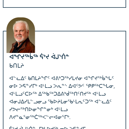
ᐊᖏᔪᖅᑳᖅ ᕌᔾᔪ ᐋᒍᔅᑏᓐ
ᑲᑎᒪᔨ
ᐊᓪᓚᐃᑦ ᑲᑎᒪᔨᖏᑦ ᐊᕕᒃᑐᖅᓯᒪᔪᓂ ᐊᖏᔪᖅᑳᖓᑦ
ᓂᐅ ᐳᕋᓐᓯᒥᒃ ᐊᒻᒪᓗ ᐳᕆᓐᔅ ᐃᐊᑦᕗᑦ ᕿᑭᖅᑕᖓᓂ,
ᐊᒻᒪᓗᑦᑕᐅᖅ ᐃᖅᑲᖅᑐᐃᕕᒃᑰᖅᑎᑦᑎᔪᖅ ᐊᒻᒪᓗ
ᐊᓂᒍᐃᓯᒪᓪᓗᓂᓗ ᖃᐅᔨᒪᓂᖃᒻᒪᕆᑦᑐᖅ ᐊᓪᓚᐃᑦ
ᓯᕗᓕᖅᑎᐅᓂᖏᓐᓂᒃ ᐊᒻᒪᓗ
ᐱᔪᓐᓇᕐᓂᖅᑖᖅᐸᓪᓕᐊᓂᕐᒥᒃ.