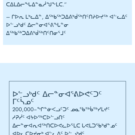
ᑕᐃᒪᐃᓕᖓᐃᓐᓇᓲᖑᖕᒪᑕ.”
– ᒋᐅᕆ ᒪᒃᓚᐃᓐ, ᐃᖅᑲᖅᑐᐃᕕᒃᑰᖅᑎᑦᑎᔨᐅᔪᖅ ᐊᓪᓚᐃᑦ
ᐅᓪᓗᒃᑯᑦ ᐃᓕᓐᓂᐊᕐᕕᖓᓐᓂ
ᐃᖅᑲᖅᑐᐃᕕᒃᑰᖅᑎᑦᑎᓂᕐᒧᑦ
ᐅᓪᓗᒃᑯᑦ ᐃᓕᓐᓂᐊᕐᕕᐅᕙᑦᑐᑦ
ᒥᑦᓵᓄᑦ
200,000−ᖏᓐᓃᐸᓗᑦᑐᑦ ᓄᓇᖃᖅᑳᖅᓯᒪᔪᑦ
ᓱᕈᓰᑦ ᐊᔭᐅᖅᑕᐅᓪᓗᑎᑦ
ᐃᓕᓐᓂᐊᕆᐊᖅᑎᑕᐅᕙᓚᐅᕐᒪᑕ ᒐᕙᒪᑐᖃᒃᑯᓐᓄᑦ
ᐊᐅᓚᑕᐅᔪᓂᒃ ᐊᓪᓚᐃᑦ ᐅᓪᓗᒃᑯᑦ