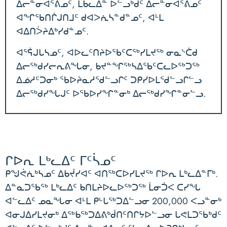
ᐃᓕᓐᓂᐊᕐᕕᓄᑦ, ᒪᑲᓚᐃᓐ ᐅᓪᓗᒃᑯᑦ ᐃᓕᓐᓂᐊᕐᕕᓄᑦ
ᐊᖏᖃᑎᒌᒍᑎᒧᑦ ᑯᐊᐳᕇᓴᓐᑯᓐᓄᑦ, ᐊᒻᒪ
ᐊᐃᑎᐴᔨᐃᒃᓯᑯᓐᓄᑦ.
ᐊᕐᕌᒍᒐᓴᓄᑦ, ᐊᐅᓚᑦᑎᔨᐅᖃᑦᑕᖅᓯᒪᔪᖅ ᓂᓇᔅᑖᑯ
ᐃᓕᖅᑯᓯᓕᕆᕕᖓᓂ, ᑲᔪᓐᖏᖅᓴᐃᖃᑦᑕᓚᐅᖅᑐᖅ
ᐃᓅᓱᑦᑐᓂᒃ ᖃᐅᔨᓇᓱᖁᓪᓗᒋᑦ ᑐᑭᓯᐅᒪᖁᓪᓗᒋᓪᓗ
ᐃᓕᖅᑯᓯᖓᒍᑦ ᐅᖃᐅᓯᖏᓐᓂᒃ ᐃᓕᖅᑯᓯᖏᓐᓂᓪᓗ.
ᒋᐅᕆ ᒪᒃᓚᐃᑦ ᒥᑦᓵᓄᑦ
ᑭᖑᕚᕇᒃᓴᓄᑦ ᐃᑲᔫᓯᐊᑦ ᐊᑎᖅᑕᐅᓯᒪᔪᖅ ᒋᐅᕆ ᒪᒃᓚᐃᓐᒥᒃ.
ᐃᓐᓇᑐᖃᖅ ᒪᒃᓚᐃᑦ ᑲᑎᒪᔨᐅᓚᐅᖅᑐᖅ ᒫᓂᑑᐸ ᑕᓯᖓ
ᐊᓪᓚᐃᑦ ᓄᓇᖓᓂ ᐊᒻᒪ ᑭᒡᒐᖅᑐᐃᓪᓗᓂ 200,000 ᐸᓗᓐᓂᒃ
ᐊᓂᒍᐃᓯᒪᔪᓂᒃ ᐃᖅᑲᖅᑐᐃᕕᒃᑰᑎᑦᑎᒋᔭᐅᓪᓗᓂ ᒐᕙᒪᑐᖃᒃᑯᑦ