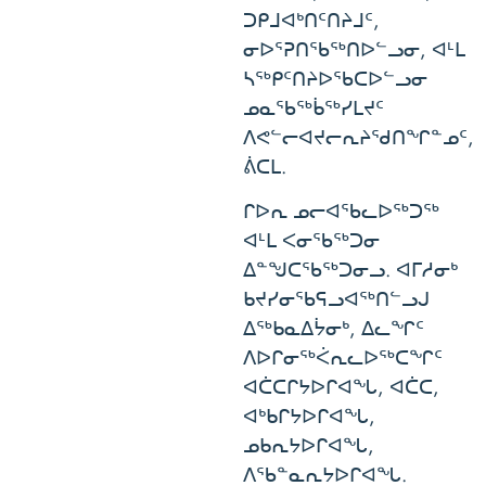
ᑐᑭᒧᐊᒃᑎᑦᑎᔨᒧᑦ,
ᓂᐅᕐᕈᑎᖃᖅᑎᐅᓪᓗᓂ, ᐊᒻᒪ
ᓴᖅᑭᑦᑎᔨᐅᖃᑕᐅᓪᓗᓂ
ᓄᓇᖃᖅᑳᖅᓯᒪᔪᑦ
ᐱᕙᓪᓕᐊᔪᓕᕆᔨᖁᑎᖏᓐᓄᑦ,
ᕖᑕᒪ.
ᒋᐅᕆ ᓄᓕᐊᖃᓚᐅᖅᑐᖅ
ᐊᒻᒪ ᐸᓂᖃᖅᑐᓂ
ᐃᓐᖑᑕᖃᖅᑐᓂᓗ. ᐊᒥᓱᓂᒃ
ᑲᔪᓯᓂᖃᕋᓗᐊᖅᑎᓪᓗᒍ
ᐃᖅᑲᓇᐃᔮᓂᒃ, ᐃᓚᖏᑦ
ᐱᐅᒋᓂᖅᐹᕆᓚᐅᖅᑕᖏᑦ
ᐊᑖᑕᒋᔭᐅᒋᐊᖓ, ᐊᑖᑕ,
ᐊᒃᑲᒋᔭᐅᒋᐊᖓ,
ᓄᑲᕆᔭᐅᒋᐊᖓ,
ᐱᖃᓐᓇᕆᔭᐅᒋᐊᖓ.