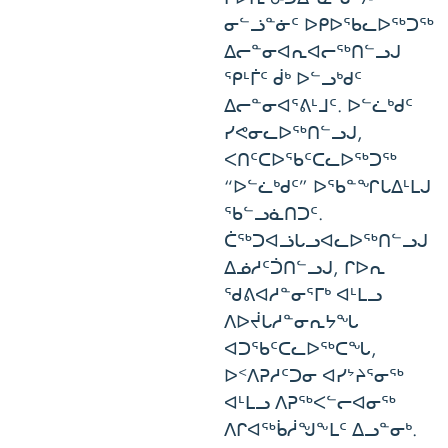
ᓂᓪᓘᓐᓃᑦ ᐅᑭᐅᖃᓚᐅᖅᑐᖅ
ᐃᓕᓐᓂᐊᕆᐊᓕᖅᑎᓪᓗᒍ
ᕿᒻᒦᑦ ᑰᒃ ᐅᓪᓗᒃᑯᑦ
ᐃᓕᓐᓂᐊᕐᕕᒻᒧᑦ. ᐅᓪᓛᒃᑯᑦ
ᓯᕙᓂᓚᐅᖅᑎᓪᓗᒍ,
ᐸᑎᑦᑕᐅᖃᑦᑕᓚᐅᖅᑐᖅ
“ᐅᓪᓛᒃᑯᑦ” ᐅᖃᓐᖏᒐᐃᒻᒪᒍ
ᖃᓪᓗᓈᑎᑐᑦ.
ᑖᖅᑐᐊᓘᒐᓗᐊᓚᐅᖅᑎᓪᓗᒍ
ᐃᓅᓱᑦᑑᑎᓪᓗᒍ, ᒋᐅᕆ
ᖁᕕᐊᓱᓐᓂᕐᒥᒃ ᐊᒻᒪᓗ
ᐱᐅᔫᒐᓱᓐᓂᕆᔭᖓ
ᐊᑐᖃᑦᑕᓚᐅᖅᑕᖓ,
ᐅᑉᐱᕈᓱᑦᑐᓂ ᐊᓯᔾᔨᕐᓂᖅ
ᐊᒻᒪᓗ ᐱᕈᖅᐸᓪᓕᐊᓂᖅ
ᐱᒋᐊᖅᑳᓲᖑᖕᒪᑦ ᐃᓗᓐᓂᒃ.