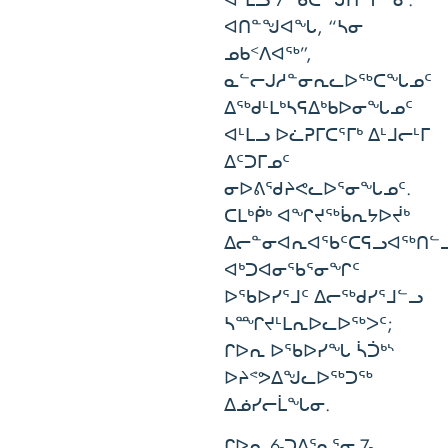
ᐊᑎᓐᖑᐊᖓ, “ᓴᓂ
ᓄᑲᑉᐱᐊᖅ”,
ᓇᓪᓕᒍᓱᓐᓂᕆᓚᐅᖅᑕᖓᓄᑦ
ᐃᖅᑯᒻᒪᒃᓴᕋᐃᒃᑲᐅᓂᖓᓄᑦ
ᐊᒻᒪᓗ ᐅᓛᕈᒥᑕᕐᒥᒃ ᐃᒻᒧᓕᒻᒥ
ᐃᑦᑐᒥᓄᑦ
ᓂᐅᕕᖁᔨᕙᓚᐅᕐᓂᖓᓄᑦ.
ᑕᒪᒃᑮᒃ ᐊᖏᔪᖅᑳᕆᔭᐅᔫᒃ
ᐃᓕᓐᓂᐊᕆᐊᖃᑦᑕᕋᓗᐊᖅᑎᓪᓗ
ᐊᒃᑐᐊᓂᖃᕐᓂᖏᑦ
ᐅᖃᐅᓯᕐᒧᑦ ᐃᓕᖅᑯᓯᕐᒧᓪᓗ
ᓴᙱᔪᒻᒪᕆᐅᓚᐅᖅᐳᑦ;
ᒋᐅᕆ ᐅᖃᐅᓯᖓ ᓵᑑᒃᔅ
ᐅᔨᕝᕗᐃᖑᓚᐅᖅᑐᖅ
ᐃᓅᓯᓕᒫᖓᓂ.
ᒋᐅᕆ 6-ᑐᐃᕐᓇᕐᓂ 7-