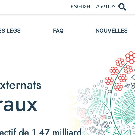
ENGLISH
ᐃᓄᒃᑎᑐᑦ
ES LEGS
FAQ
NOUVELLES
xternats
raux
ctif de 1,47 milliard