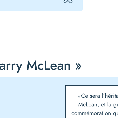
arry McLean »
Ce sera l’héri
«
McLean, et la gu
commémoration qui