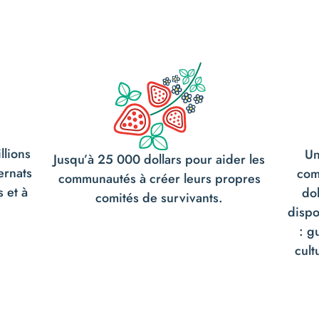
llions
Un
Jusqu’à 25 000 dollars pour aider les
ernats
com
communautés à créer leurs propres
s et à
dol
comités de survivants.
dispo
: g
cult